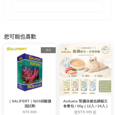
您可能也喜歡
優惠
｜SALIFERT｜NO3硝酸鹽
Astkatta 腎臟保健低磷貓主
測試劑
食餐包 / 50g ( 12入 / 24入 )
NT$ 800
從
NT$ 499
起