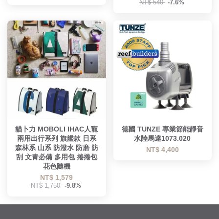
NT$ 540
-7.6%
貓卜力 MOBOLI IHAC人寵
德國 TUNZE 專業節能靜音
兩用出行系列 旗艦款 日系
水陸馬達1073.020
森林系 山系 防潑水 防磨 防
NT$ 4,400
刮 文青必備 多用包 捲捲包
花色隨機
NT$ 1,579
NT$ 1,750
-9.8%