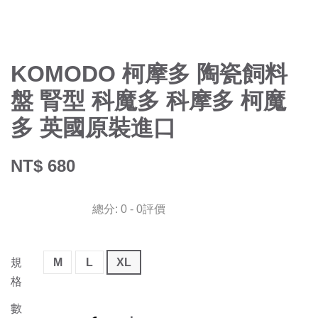
KOMODO 柯摩多 陶瓷飼料
盤 腎型 科魔多 科摩多 柯魔
多 英國原裝進口
NT$ 680
總分:
0
-
0
評價
規
M
L
XL
格
數