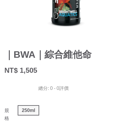
｜BWA｜綜合維他命
NT$ 1,505
總分:
0
-
0
評價
規
250ml
格