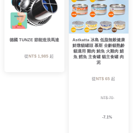
德國 TUNZE 節能造浪馬達
Astkatta 冰島 低脂無穀健康
鮮燉貓罐頭 慕斯 全齡貓熟齡
貓適用 雞肉 鮪魚 火雞肉 鯖
        從
NT$ 1,985 
起

魚 鱈魚 主食罐 貓主食罐 肉
泥
        從
NT$ 65 
起

NT$ 70 
-7.1%