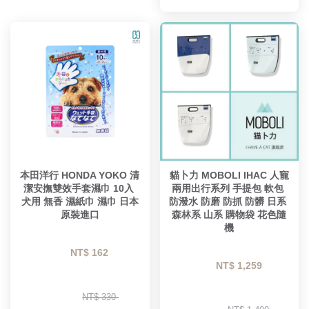
本田洋行 HONDA YOKO 清
貓卜力 MOBOLI IHAC 人寵
潔安撫雙效手套濕巾 10入 
兩用出行系列 手提包 軟包 
犬用 無香 濕紙巾 濕巾 日本
防潑水 防磨 防抓 防髒 日系 
原裝進口
森林系 山系 購物袋 花色隨
機
NT$ 162 
NT$ 1,259 
NT$ 330 