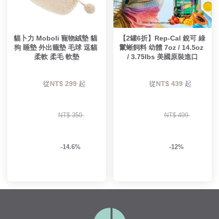
貓卜力 Moboli 寵物絨墊 貓 
【2罐6折】Rep-Cal 銳可 綠
狗 睡墊 外出籠墊 毛球 逗貓 
鬣蜥飼料 幼體 7oz / 14.5oz 
柔軟 柔毛 軟墊
/ 3.75lbs 美國原裝進口
        從
NT$ 299 
起

        從
NT$ 439 
起

NT$ 350 
NT$ 499 
-14.6%
-12%