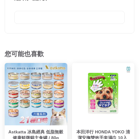
您可能也喜歡
Astkatta 冰島經典 低脂無穀
本田洋行 HONDA YOKO 清
健康鮮燉貓主食罐 / 80g
潔安撫雙效手套濕巾 10入 