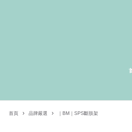
›
›
首頁
品牌嚴選
｜BM｜SPS斷肢架