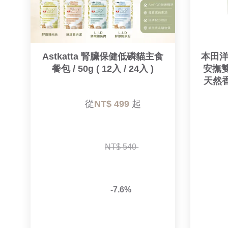
Astkatta 腎臟保健低磷貓主食
本田洋
餐包 / 50g ( 12入 / 24入 )
安撫雙
天然香
        從
NT$ 499 
起

NT$ 540 
-7.6%