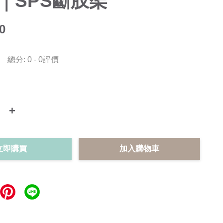
｜SPS斷肢架
0
總分:
0
-
0
評價
+
立即購買
加入購物車