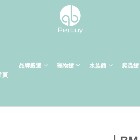
品牌嚴選
寵物館
水族館
爬蟲館
首頁