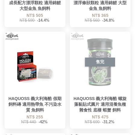
成長配方漂浮顆粒 適用錦鯉
漂浮條狀顆粒 適用錦鯉 大型
大型金魚 魚飼料
金魚 魚飼料
NT$ 505
NT$ 365
NT$ 590
-14.4%
NT$ 560
-34.8%
售完
HAQUOSS 義大利海酷 假期
HAQUOSS 義大利海酷 螺旋
飼料磚 適用熱帶魚 不污染水
藻黏貼式圓片 適用混養魚種
質 魚飼料
雜食性 底棲 蝦蟹 飼料
NT$ 255
NT$ 475
NT$ 440
-42%
NT$ 690
-31.2%