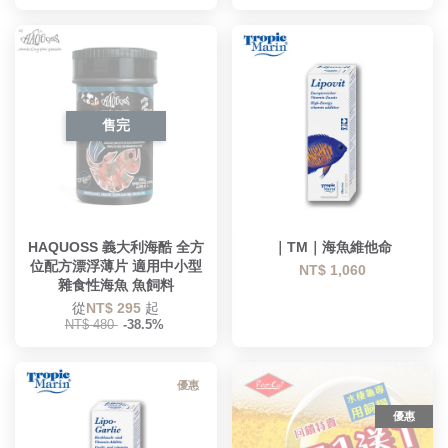
售完
HAQUOSS 義大利海酷 全方
｜TM｜海魚維他命
位配方漂浮薄片 適用中小型
NT$ 1,060
雜食性海魚 魚飼料
從
NT$ 295
起
NT$ 480
-38.5%
優惠
優惠