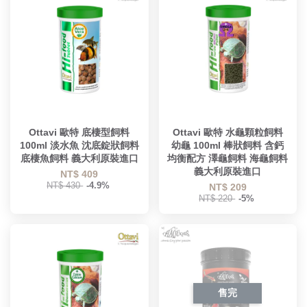
Ottavi 歐特 底棲型飼料
Ottavi 歐特 水龜顆粒飼料
100ml 淡水魚 沈底錠狀飼料
幼龜 100ml 棒狀飼料 含鈣
底棲魚飼料 義大利原裝進口
均衡配方 澤龜飼料 海龜飼料
義大利原裝進口
NT$ 409
NT$ 430
-4.9%
NT$ 209
NT$ 220
-5%
售完