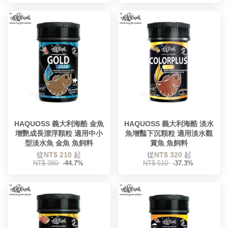
HAQUOSS 義大利海酷 金魚
HAQUOSS 義大利海酷 淡水
增艷成長漂浮顆粒 適用中小
魚增豔下沉顆粒 適用淡水觀
型淡水魚 金魚 魚飼料
賞魚 魚飼料
從
NT$ 210
起
從
NT$ 320
起
NT$ 380
-44.7%
NT$ 510
-37.3%