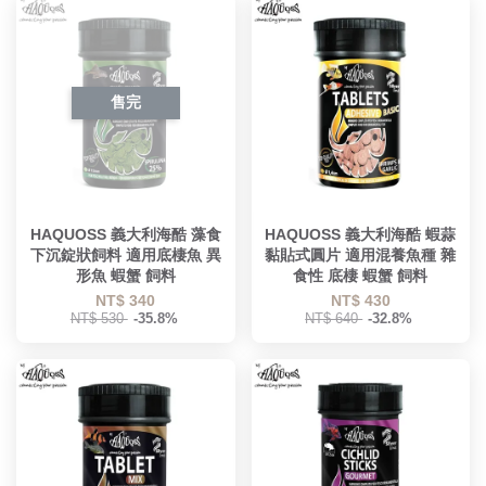
售完
HAQUOSS 義大利海酷 藻食
HAQUOSS 義大利海酷 蝦蒜
下沉錠狀飼料 適用底棲魚 異
黏貼式圓片 適用混養魚種 雜
形魚 蝦蟹 飼料
食性 底棲 蝦蟹 飼料
NT$ 340
NT$ 430
NT$ 530
-35.8%
NT$ 640
-32.8%