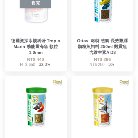
售完
德國資深水族科研 Tropic
Ottavi 歐特 慈鯛 長效飄浮
Marin 勁能量海魚 顆粒
顆粒魚飼料 250ml 觀賞魚
1.0mm
含維生素A D3
NT$ 440
NT$ 266
NT$ 650
-32.3%
NT$ 280
-5%