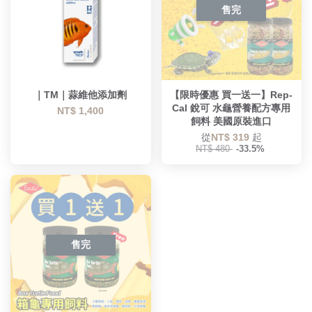
售完
｜TM｜蒜維他添加劑
【限時優惠 買一送一】Rep-
Cal 銳可 水龜營養配方專用
NT$ 1,400
飼料 美國原裝進口
從
NT$ 319
起
NT$ 480
-33.5%
售完