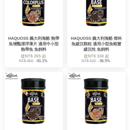
HAQUOSS 義大利海酷 熱帶
HAQUOSS 義大利海酷 燈科
魚增豔漂浮薄片 適用中小型
魚緩沉顆粒 適用小型魚蝦蟹
熱帶魚 魚飼料
緩沉性 魚飼料
從
NT$ 265
起
從
NT$ 330
起
NT$ 450
-41.1%
NT$ 520
-36.5%