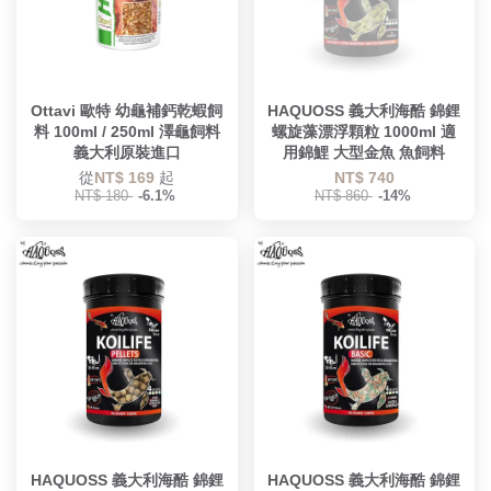
Ottavi 歐特 幼龜補鈣乾蝦飼
HAQUOSS 義大利海酷 錦鋰
料 100ml / 250ml 澤龜飼料
螺旋藻漂浮顆粒 1000ml 適
義大利原裝進口
用錦鯉 大型金魚 魚飼料
從
NT$ 169
起
NT$ 740
NT$ 180
-6.1%
NT$ 860
-14%
HAQUOSS 義大利海酷 錦鋰
HAQUOSS 義大利海酷 錦鋰