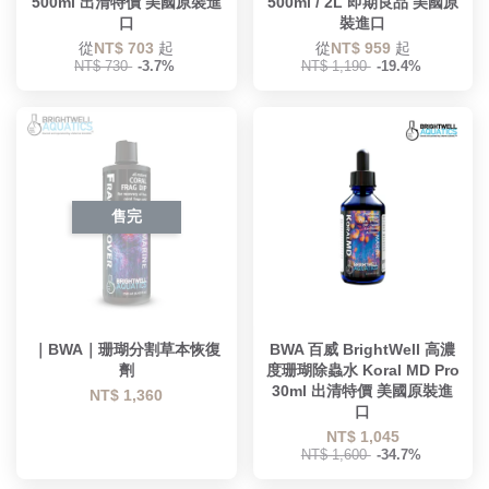
500ml 出清特價 美國原裝進
500ml / 2L 即期良品 美國原
口
裝進口
從
NT$ 703
起
從
NT$ 959
起
NT$ 730
-3.7%
NT$ 1,190
-19.4%
售完
｜BWA｜珊瑚分割草本恢復
BWA 百威 BrightWell 高濃
劑
度珊瑚除蟲水 Koral MD Pro
30ml 出清特價 美國原裝進
NT$ 1,360
口
NT$ 1,045
NT$ 1,600
-34.7%