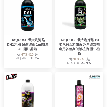
HAQUOSS 義大利海酷
HAQUOSS 義大利海酷 P4
DM1水穩 超高濃縮 1ml對應
水草綜合添加液 水草添加劑
4L 開缸必備
適用各種高低矮植物 附生植
物
從
NT$ 420
起
NT$ 490
-14.3%
從
NT$ 240
起
NT$ 420
-42.9%