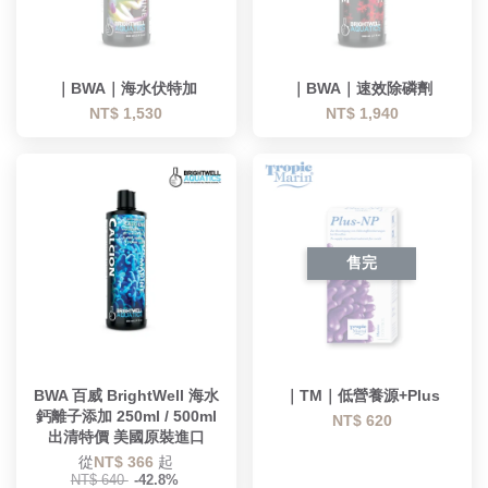
｜BWA｜海水伏特加
｜BWA｜速效除磷劑
NT$ 1,530
NT$ 1,940
售完
BWA 百威 BrightWell 海水
｜TM｜低營養源+Plus
鈣離子添加 250ml / 500ml
NT$ 620
出清特價 美國原裝進口
從
NT$ 366
起
NT$ 640
-42.8%