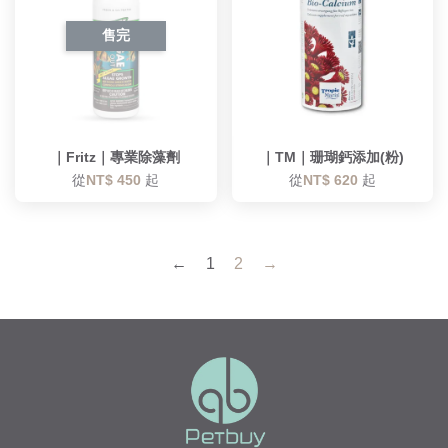
售完
｜Fritz｜專業除藻劑
｜TM｜珊瑚鈣添加(粉)
從
NT$ 450
起
從
NT$ 620
起
←
1
2
→