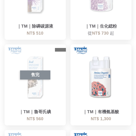
｜TM｜除磷碳源液
｜TM｜生化鍶粉
NT$ 510
從
NT$ 730
起
售完
｜TM｜魯哥氏碘
｜TM｜有機氨基酸
NT$ 560
NT$ 1,300