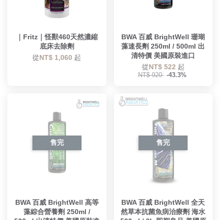
｜Fritz｜怪獸460天然濃縮
BWA 百威 BrightWell 珊瑚
底床去除劑
藻速長劑 250ml / 500ml 出
清特價 美國原裝進口
從
NT$ 1,060
起
從
NT$ 522
起
NT$ 920
-43.3%
售完
售完
BWA 百威 BrightWell 高等
BWA 百威 BrightWell 全天
藻綜合營養劑 250ml /
然草本抗菌魚病治療劑 海水