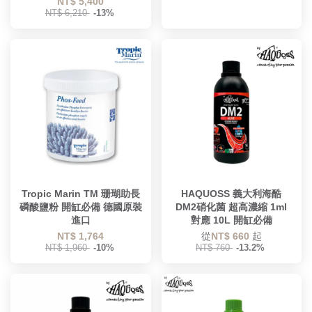
NT$ 5,400
NT$ 6,210
-13%
Tropic Marin TM 珊瑚助長
HAQUOSS 義大利海酷
磷酸鹽粉 開缸必備 德國原裝
DM2硝化菌 超高濃縮 1ml
進口
對應 10L 開缸必備
NT$ 1,764
從
NT$ 660
起
NT$ 1,960
-10%
NT$ 760
-13.2%