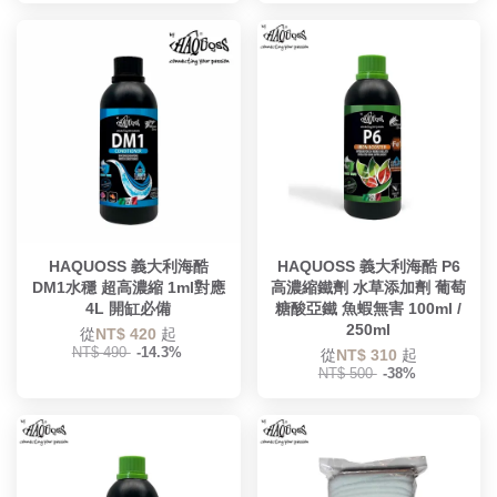
HAQUOSS 義大利海酷
HAQUOSS 義大利海酷 P6
DM1水穩 超高濃縮 1ml對應
高濃縮鐵劑 水草添加劑 葡萄
4L 開缸必備
糖酸亞鐵 魚蝦無害 100ml /
250ml
從
NT$ 420
起
NT$ 490
-14.3%
從
NT$ 310
起
NT$ 500
-38%