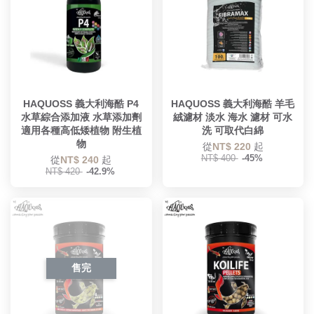
HAQUOSS 義大利海酷 P4
HAQUOSS 義大利海酷 羊毛
水草綜合添加液 水草添加劑
絨濾材 淡水 海水 濾材 可水
適用各種高低矮植物 附生植
洗 可取代白綿
物
從
NT$ 220
起
NT$ 400
-45%
從
NT$ 240
起
NT$ 420
-42.9%
售完