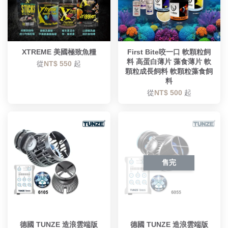
XTREME 美國極致魚糧
First Bite咬一口 軟顆粒飼
料 高蛋白薄片 藻食薄片 軟
從
NT$ 550
起
顆粒成長飼料 軟顆粒藻食飼
料
從
NT$ 500
起
售完
德國 TUNZE 造浪雲端版
德國 TUNZE 造浪雲端版