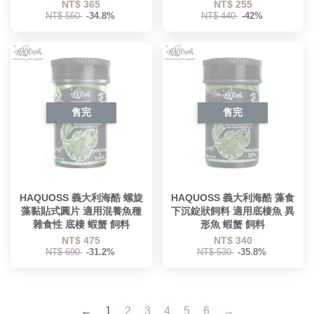
NT$ 365
NT$ 255
NT$ 560
-34.8%
NT$ 440
-42%
售完
售完
HAQUOSS 義大利海酷 螺旋
HAQUOSS 義大利海酷 藻食
藻黏貼式圓片 適用混養魚種
下沉錠狀飼料 適用底棲魚 異
雜食性 底棲 蝦蟹 飼料
形魚 蝦蟹 飼料
NT$ 475
NT$ 340
NT$ 690
-31.2%
NT$ 530
-35.8%
←
1
2
3
4
5
6
→