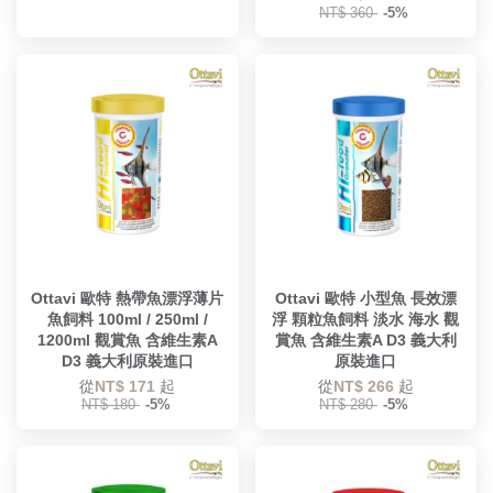
NT$ 360
-5%
Ottavi 歐特 熱帶魚漂浮薄片
Ottavi 歐特 小型魚 長效漂
魚飼料 100ml / 250ml /
浮 顆粒魚飼料 淡水 海水 觀
1200ml 觀賞魚 含維生素A
賞魚 含維生素A D3 義大利
D3 義大利原裝進口
原裝進口
從
NT$ 171
起
從
NT$ 266
起
NT$ 180
-5%
NT$ 280
-5%