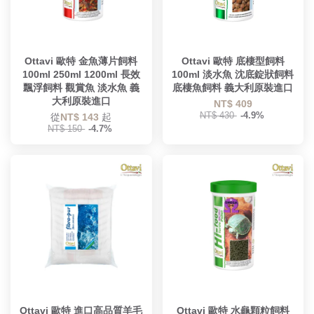
Ottavi 歐特 金魚薄片飼料
Ottavi 歐特 底棲型飼料
100ml 250ml 1200ml 長效
100ml 淡水魚 沈底錠狀飼料
飄浮飼料 觀賞魚 淡水魚 義
底棲魚飼料 義大利原裝進口
大利原裝進口
NT$ 409
NT$ 430
-4.9%
從
NT$ 143
起
NT$ 150
-4.7%
Ottavi 歐特 進口高品質羊毛
Ottavi 歐特 水龜顆粒飼料