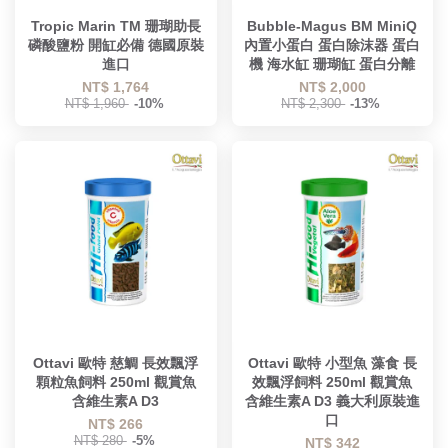
Tropic Marin TM 珊瑚助長
Bubble-Magus BM MiniQ
磷酸鹽粉 開缸必備 德國原裝
內置小蛋白 蛋白除沫器 蛋白
進口
機 海水缸 珊瑚缸 蛋白分離
NT$ 1,764
NT$ 2,000
NT$ 1,960
-10%
NT$ 2,300
-13%
Ottavi 歐特 慈鯛 長效飄浮
Ottavi 歐特 小型魚 藻食 長
顆粒魚飼料 250ml 觀賞魚
效飄浮飼料 250ml 觀賞魚
含維生素A D3
含維生素A D3 義大利原裝進
口
NT$ 266
NT$ 280
-5%
NT$ 342