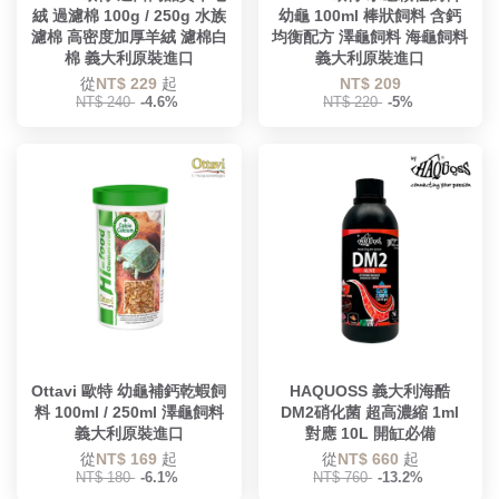
絨 過濾棉 100g / 250g 水族
幼龜 100ml 棒狀飼料 含鈣
濾棉 高密度加厚羊絨 濾棉白
均衡配方 澤龜飼料 海龜飼料
棉 義大利原裝進口
義大利原裝進口
從
NT$ 229
起
NT$ 209
NT$ 240
-4.6%
NT$ 220
-5%
Ottavi 歐特 幼龜補鈣乾蝦飼
HAQUOSS 義大利海酷
料 100ml / 250ml 澤龜飼料
DM2硝化菌 超高濃縮 1ml
義大利原裝進口
對應 10L 開缸必備
從
NT$ 169
起
從
NT$ 660
起
NT$ 180
-6.1%
NT$ 760
-13.2%