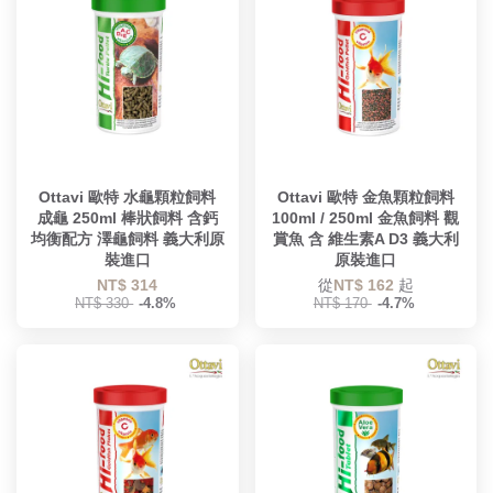
Ottavi 歐特 水龜顆粒飼料
Ottavi 歐特 金魚顆粒飼料
成龜 250ml 棒狀飼料 含鈣
100ml / 250ml 金魚飼料 觀
均衡配方 澤龜飼料 義大利原
賞魚 含 維生素A D3 義大利
裝進口
原裝進口
NT$ 314
從
NT$ 162
起
NT$ 330
-4.8%
NT$ 170
-4.7%