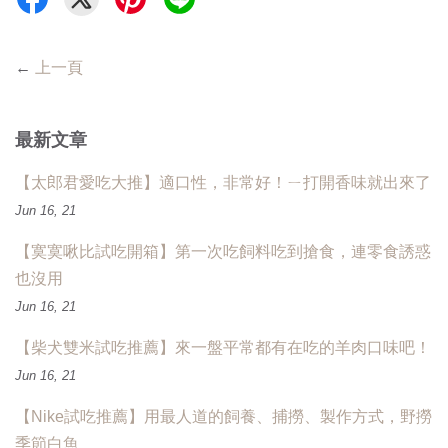
←
上一頁
最新文章
【太郎君愛吃大推】適口性，非常好！ㄧ打開香味就出來了
Jun 16, 21
【寞寞啾比試吃開箱】第一次吃飼料吃到搶食，連零食誘惑
也沒用
Jun 16, 21
【柴犬雙米試吃推薦】來一盤平常都有在吃的羊肉口味吧！
Jun 16, 21
【Nike試吃推薦】用最人道的飼養、捕撈、製作方式，野撈
季節白魚