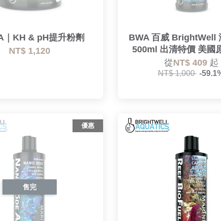
A｜KH & pH提升粉劑
BWA 百威 BrightWel
500ml 出清特價 美
NT$ 1,120
從
NT$ 409
起
NT$ 1,000
-59.1
優惠
售完