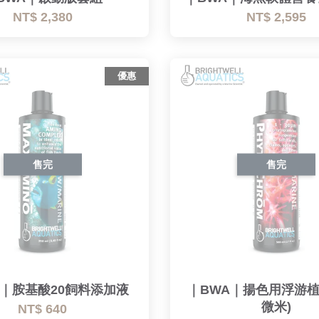
NT$ 2,380
NT$ 2,595
優惠
售完
售完
A｜胺基酸20飼料添加液
｜BWA｜揚色用浮游植物 
微米)
NT$ 640