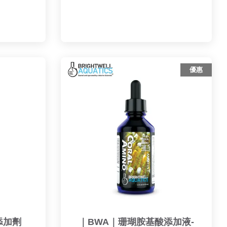
優惠
添加劑
｜BWA｜珊瑚胺基酸添加液-