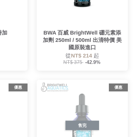
特加
BWA 百威 BrightWell 硼元素添
加劑 250ml / 500ml 出清特價 美
國原裝進口
從
NT$ 214
起
NT$ 375
-42.9%
優惠
優惠
售完