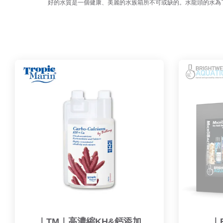
好的水質是一個健康、美麗的水族箱所不可或缺的。水龍頭的水為
｜TM｜高濃縮KH&鈣添加
｜