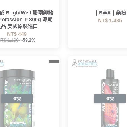
威 BrightWell 珊瑚鉀離
｜BWA｜鎂粉
tassion-P 300g 即期
NT$ 1,485
良品 美國原裝進口
NT$ 449
NT$ 1,100
-59.2%
售完
售完