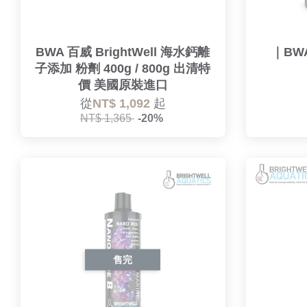
BWA 百威 BrightWell 海水鈣離
｜BW
子添加 粉劑 400g / 800g 出清特
價 美國原裝進口
從
NT$ 1,092
起
NT$ 1,365
-20%
售完