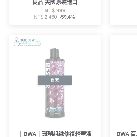
良品 美國原裝進口
NT$ 999
NT$ 2,460
-59.4%
售完
｜BWA｜珊瑚組織修復精華液
BWA 百