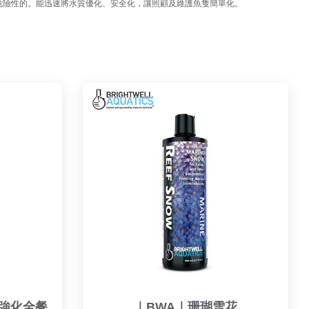
危險性的。能迅速將水質優化、安全化，讓照顧及維護魚隻簡單化。
養強化全餐
｜BWA｜珊瑚雪花