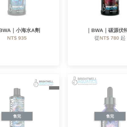
BWA｜小海水A劑
｜BWA｜碳源伏
NT$ 935
從
NT$ 780
起
售完
售完