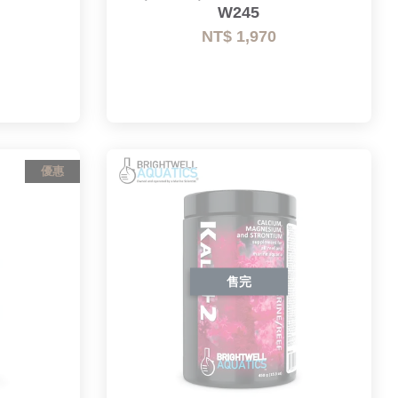
W245
NT$ 1,970
優惠
售完