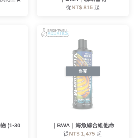
從
NT$ 815
起
售完
(1-30
｜BWA｜海魚綜合維他命
從
NT$ 1,475
起