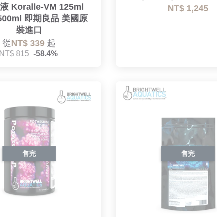
 Koralle-VM 125ml
NT$ 1,245
 500ml 即期良品 美國原
裝進口
從
NT$ 339
起
NT$ 815
-58.4%
售完
售完