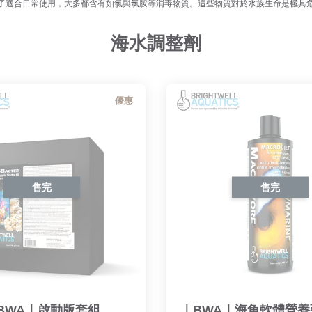
了適合日常使用，大多都含有如氯與氯胺等消毒物質。這些物質對於水族生命是極具
海水調整劑
優惠
售完
售完
BWA｜啟動版套組
｜BWA｜海魚軟體營