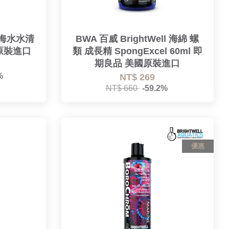
l 海水水清
BWA 百威 BrightWell 海綿 螺
國原裝進口
類 成長精 SpongExcel 60ml 即
期良品 美國原裝進口
%
NT$ 269
NT$ 660
-59.2%
優惠