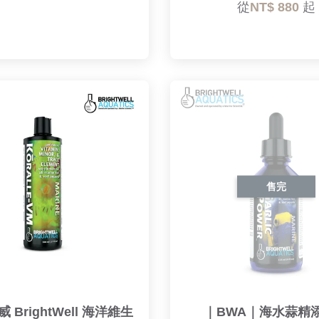
從
NT$ 880
起
售完
威 BrightWell 海洋維生
｜BWA｜海水蒜精