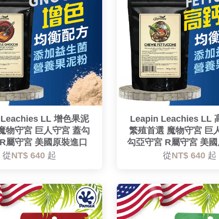
n Leachies LL 增色果泥
Leapin Leachies L
魔物守宮 巨人守宮 蓋勾
繁殖首選 魔物守宮 巨
 R屬守宮 美國原裝進口
勾亞守宮 R屬守宮 美
從
NT$ 640
起
從
NT$ 640
起