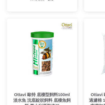
Ottavi 歐特 底棲型飼料100ml
Otta
淡水魚 沈底錠狀飼料 底棲魚飼
過濾棉 1