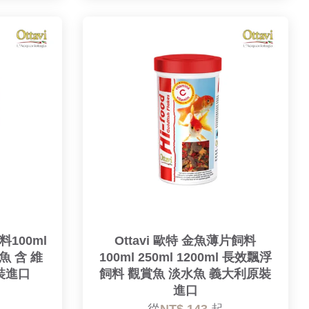
料100ml
Ottavi 歐特 金魚薄片飼料
賞魚 含 維
100ml 250ml 1200ml 長效飄浮
裝進口
飼料 觀賞魚 淡水魚 義大利原裝
進口