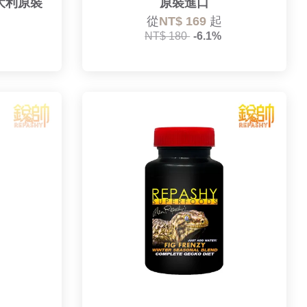
大利原裝
原裝進口
從
NT$ 169
起
NT$ 180
-6.1%