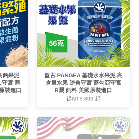
L 高鈣果泥
盤古 PANGEA 基礎水水果泥 高
人守宮 蓋
含量水果 睫角守宮 蓋勾亞守宮
國原裝進口
R屬 飼料 美國原裝進口
從
NT$ 800
起