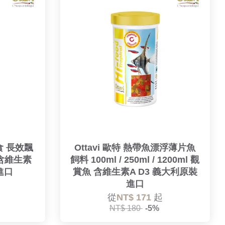
藻食 長效飄
Ottavi 歐特 熱帶魚漂浮薄片魚
 含維生素
飼料 100ml / 250ml / 1200ml 觀
進口
賞魚 含維生素A D3 義大利原裝
進口
從
NT$ 171
起
NT$ 180
-5%