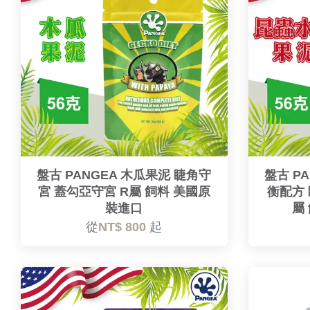
盤古 PANGEA 木瓜果泥 睫角守
盤古 P
宮 蓋勾亞守宮 R屬 飼料 美國原
衡配方 
裝進口
屬
從
NT$ 800
起