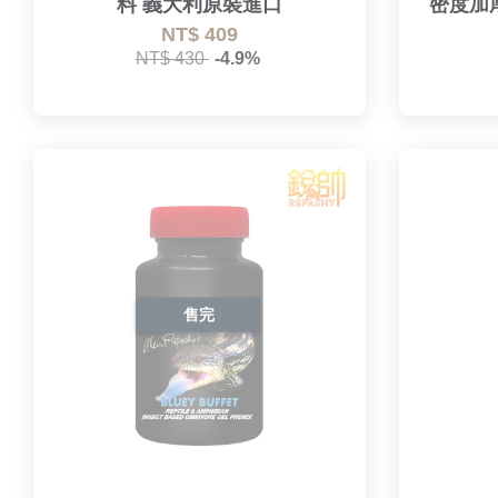
料 義大利原裝進口
密度加
NT$ 409
NT$ 430
-4.9%
售完