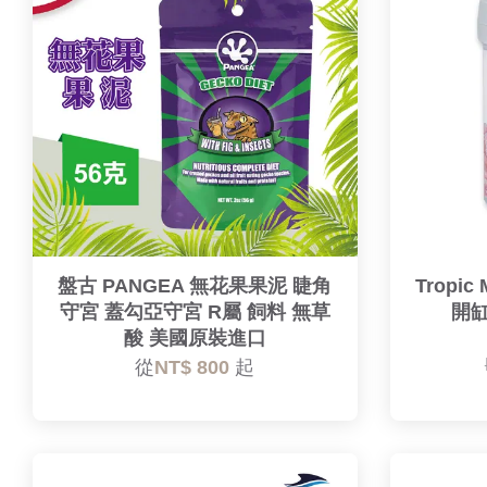
盤古 PANGEA 無花果果泥 睫角
Tropi
守宮 蓋勾亞守宮 R屬 飼料 無草
開
酸 美國原裝進口
從
NT$ 800
起