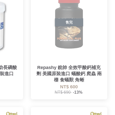
售完
珊瑚助長磷酸
Repashy 銳帥 全效甲酸鈣補充
原裝進口
劑 美國原裝進口 蟻酸鈣 爬蟲 兩
棲 食蟻獸 角蜥
NT$ 600
NT$ 690
-13%