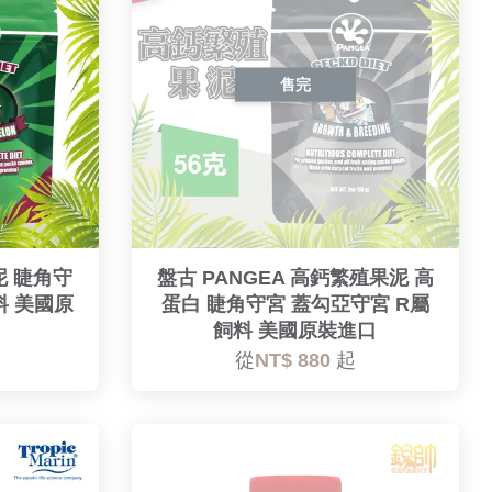
售完
泥 睫角守
盤古 PANGEA 高鈣繁殖果泥 高
料 美國原
蛋白 睫角守宮 蓋勾亞守宮 R屬
飼料 美國原裝進口
從
NT$ 880
起