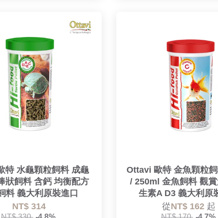
vi 歐特 水龜顆粒飼料 成龜
Ottavi 歐特 金魚顆粒飼
l 棒狀飼料 含鈣 均衡配方
/ 250ml 金魚飼料 觀
飼料 義大利原裝進口
生素A D3 義大利原
NT$ 314
從
NT$ 162
起
NT$ 330
-4.8%
NT$ 170
-4.7%