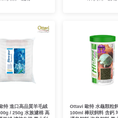
vi 歐特 進口高品質羊毛絨
Ottavi 歐特 水龜顆粒
00g / 250g 水族濾棉 高
100ml 棒狀飼料 含鈣