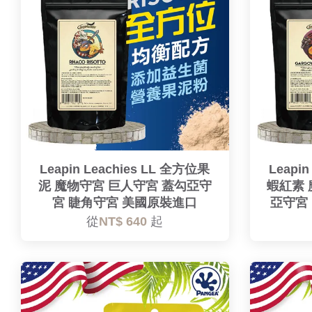
Leapin Leachies LL 全方位果
Leapi
泥 魔物守宮 巨人守宮 蓋勾亞守
蝦紅素 
宮 睫角守宮 美國原裝進口
亞守宮
從
NT$ 640
起