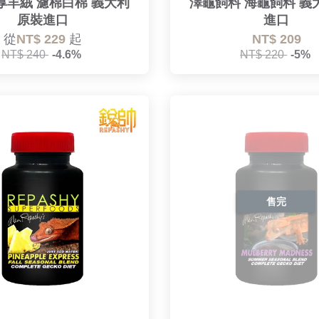
厚羊絨 濾棉白棉 義大利
澤龜飼料 海龜飼料 義
原裝進口
進口
從
NT$ 229
起
NT$ 209
NT$ 240
-4.6%
NT$ 220
-5%
售完