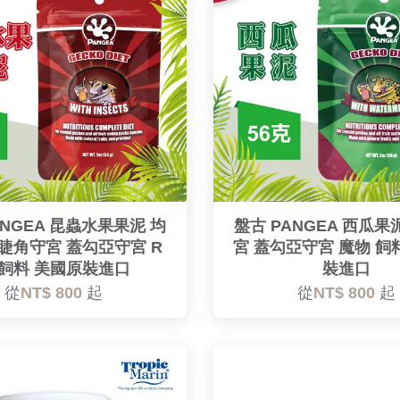
ANGEA 昆蟲水果果泥 均
盤古 PANGEA 西瓜果
睫角守宮 蓋勾亞守宮 R
宮 蓋勾亞守宮 魔物 飼
 飼料 美國原裝進口
裝進口
從
NT$ 800
起
從
NT$ 800
起