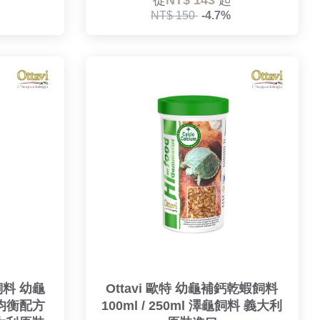
從
NT$ 143
起
NT$ 150
-4.7%
飼料 幼龜
Ottavi 歐特 幼龜補鈣乾蝦飼料
 均衡配方
100ml / 250ml 澤龜飼料 義大利