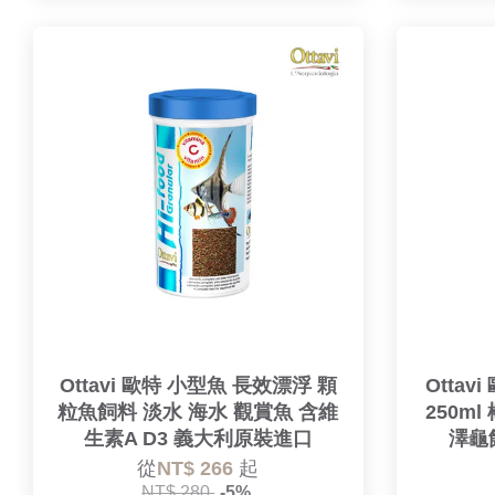
Ottavi 歐特 小型魚 長效漂浮 顆
Otta
粒魚飼料 淡水 海水 觀賞魚 含維
250m
生素A D3 義大利原裝進口
澤龜
從
NT$ 266
起
NT$ 280
-5%