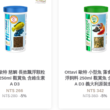
vi 歐特 慈鯛 長效飄浮顆粒
Ottavi 歐特 小型魚 
250ml 觀賞魚 含維生素
浮飼料 250ml 觀賞魚
A D3
A D3 義大利原裝
NT$ 266
NT$ 342
NT$ 280
-5%
NT$ 360
-5%